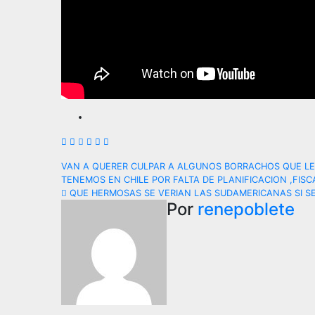
Navegación
VAN A QUERER CULPAR A ALGUNOS BORRACHOS QUE LE
TENEMOS EN CHILE POR FALTA DE PLANIFICACION ,FISC
de
QUE HERMOSAS SE VERIAN LAS SUDAMERICANAS SI SE 
Por
renepoblete
entradas