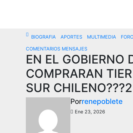
Saltar
al
Vie. Ago 7th, 2026
contenido
BIOGRAFIA
APORTES
MULTIMEDIA
FOR
COMENTARIOS
MENSAJES
EN EL GOBIERNO 
COMPRARAN TIER
SUR CHILENO???2
Por
renepoblete
Ene 23, 2026