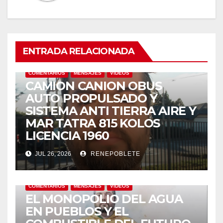
ENTRADA RELACIONADA
COMENTARIOS
MENSAJES
VIDEOS
CAMION CANION OBUS
AUTO PROPULSADO Y
SISTEMA ANTI TIERRA AIRE Y
MAR TATRA 815 KOLOS
LICENCIA 1960
JUL 26, 2026
RENEPOBLETE
COMENTARIOS
MENSAJES
VIDEOS
EL MONOPOLIO DEL AGUA
EN PUEBLOS Y EL