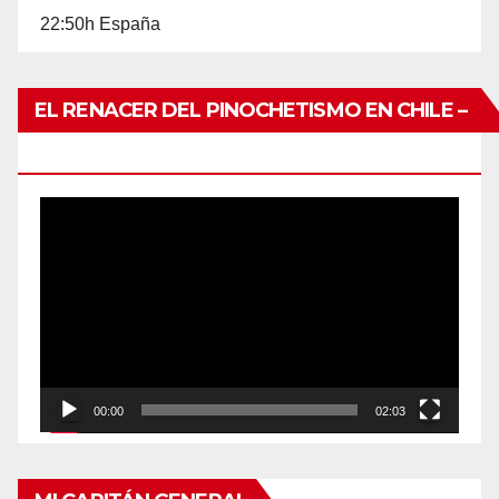
22:50h España
EL RENACER DEL PINOCHETISMO EN CHILE –
UNO DE TANTOS
Reproductor
de
vídeo
00:00
02:03