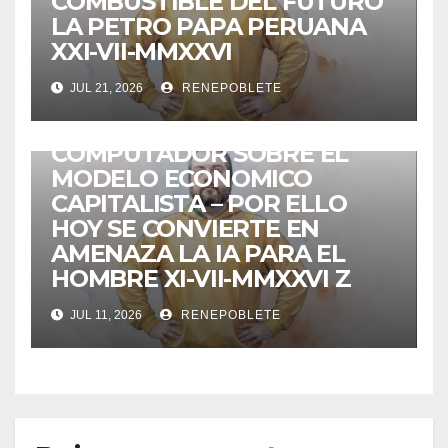
COMBUSTIBLE DEL FUTURO
LA PETRO PAPA PERUANA
XXI-VII-MMXXVI
JUL 21, 2026
RENEPOBLETE
COMENTARIOS
MENSAJES
VIDEOS
Z EL TRIUNFO DEL
COMPUTADOR SOBRE EL
MODELO ECONOMICO
CAPITALISTA – POR ELLO
HOY SE CONVIERTE EN
AMENAZA LA IA PARA EL
HOMBRE XI-VII-MMXXVI Z
JUL 11, 2026
RENEPOBLETE