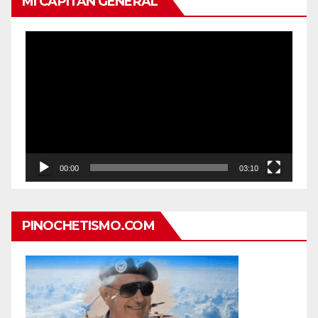
MI CAPITÁN GENERAL
Reproductor
de
vídeo
00:00
03:10
PINOCHETISMO.COM