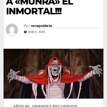
A «MUNRA» EL
INMORTAL!!!
Por
renepoblete
ENE 5, 2025
AÑOS 80 , GRANDES RECUERDOS…