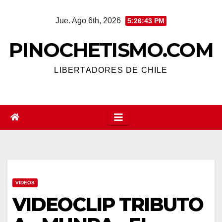
Saltar
Jue. Ago 6th, 2026
5:26:45 PM
al
contenido
PINOCHETISMO.COM
LIBERTADORES DE CHILE
VIDEOS
VIDEOCLIP TRIBUTO