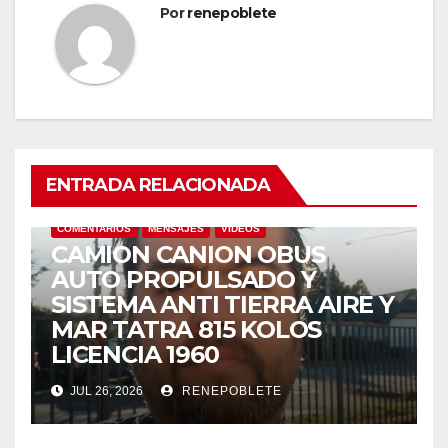
Por
renepoblete
ENTRADA RELACIONADA
COMENTARIOS
MENSAJES
VIDEOS
CAMION CANION OBUS
AUTO PROPULSADO Y
SISTEMA ANTI TIERRA AIRE Y
MAR TATRA 815 KOLOS
LICENCIA 1960
JUL 26, 2026
RENEPOBLETE