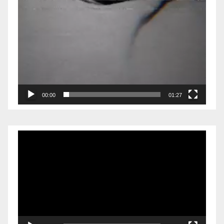
00:00
01:27
Reproductor
de
vídeo