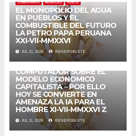
COMENTARIOS
MENSAJES
VIDEOS
EL MONOPOLIO DEL AGUA
EN PUEBLOS Y EL
COMBUSTIBLE DEL FUTURO
LA PETRO PAPA PERUANA
XXI-VII-MMXXVI
JUL 21, 2026
RENEPOBLETE
COMENTARIOS
MENSAJES
VIDEOS
Z EL TRIUNFO DEL
COMPUTADOR SOBRE EL
MODELO ECONOMICO
CAPITALISTA – POR ELLO
HOY SE CONVIERTE EN
AMENAZA LA IA PARA EL
HOMBRE XI-VII-MMXXVI Z
JUL 11, 2026
RENEPOBLETE