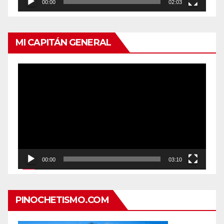
00:00
02:03
MI CAPITÁN GENERAL
Reproductor
de
vídeo
00:00
03:10
PINOCHETISMO.COM