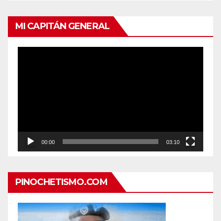
MI CAPITÁN GENERAL
Reproductor
de
vídeo
00:00
03:10
PINOCHETISMO.COM