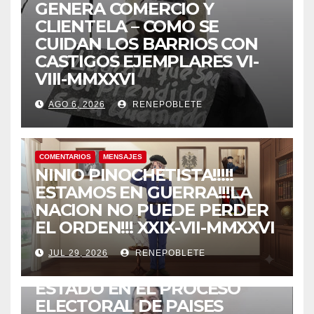
GENERA COMERCIO Y
CLIENTELA – COMO SE
CUIDAN LOS BARRIOS CON
CASTIGOS EJEMPLARES VI-
VIII-MMXXVI
AGO 6, 2026
RENEPOBLETE
COMENTARIOS
MENSAJES
NINIO PINOCHETISTA!!!!!
ESTAMOS EN GUERRA!!!LA
NACION NO PUEDE PERDER
EL ORDEN!!! XXIX-VII-MMXXVI
COMENTARIOS
MENSAJES
NOTICIAS INTERNACIONALES
EL PRINCIPIO DE NO
JUL 29, 2026
RENEPOBLETE
INTERVENCION DE JEFES DE
ESTADO EN EL PROCESO
ELECTORAL DE PAISES