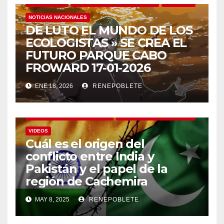
COMENTARIOS
DOCUMENTALES Y REPORTAJES
MENSAJES
NOTICIAS NACIONALES
DE LUTO EL MUNDO DE LOS
ECOLOGISTAS » SE CREA EL
FUTURO PARQUE CABO
FROWARD 17-01-2026
ENE 18, 2026
RENEPOBLETE
DOCUMENTALES Y REPORTAJES
NOTICIAS INTERNACIONALES
VIDEOS
Cuál es el origen del
conflicto entre India y
Pakistán y el papel de la
región de Cachemira
MAY 8, 2025
RENEPOBLETE