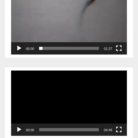
00:00
01:27
Reproductor
de
vídeo
00:00
04:49