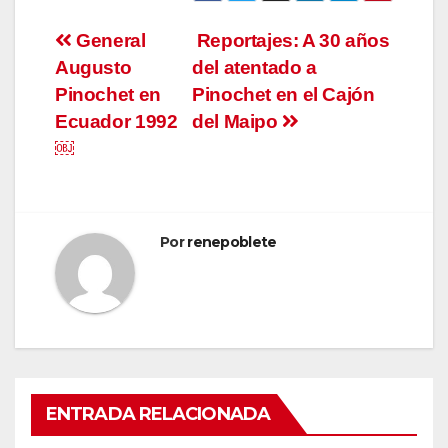
Navegación
General
Reportajes: A 30 años
Augusto
del atentado a
de
Pinochet en
Pinochet en el Cajón
entradas
Ecuador 1992
del Maipo
￼
Por
renepoblete
ENTRADA RELACIONADA