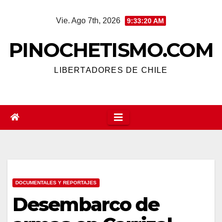
Saltar
Vie. Ago 7th, 2026
9:33:21 AM
al
contenido
PINOCHETISMO.COM
LIBERTADORES DE CHILE
DOCUMENTALES Y REPORTAJES
Desembarco de