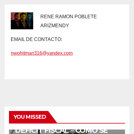
RENE RAMON POBLETE
ARIZMENDY
EMAIL DE CONTACTO:
nwohitman316@yandex.com
COMENTARIOS
FOTOS
COMO SE BAJAN EL
YOU MISSED
IMPUESTO TERRITORIAL Y EL
DEFICIT FISCAL – COMO SE