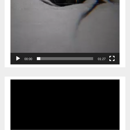
00:00
01:27
Reproductor
de
vídeo